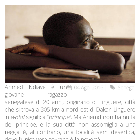
Ahmed Ndiaye è un
04 Ago, 2016
Senegal
giovane ragazzo
senegalese di 20 anni, originario di Linguere, città
che si trova a 305 km a nord est di Dakar. Linguere
in
wolof
significa “
principe
”. Ma Ahemd non ha nulla
del principe, e la sua città non assomiglia a una
reggia: è, al contrario, una località semi desertica,
dove l'unica vera sovrana è la povertà.