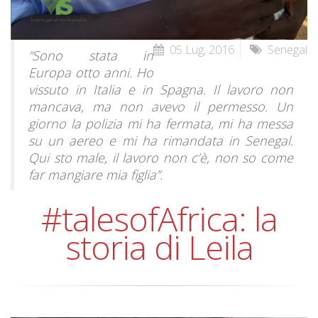
05 Lug, 2016
Senegal
“Sono stata in
Europa otto anni. Ho
vissuto in Italia e in Spagna. Il lavoro non
mancava, ma non avevo il permesso. Un
giorno la polizia mi ha fermata, mi ha messa
su un aereo e mi ha rimandata in Senegal.
Qui sto male, il lavoro non c’è, non so come
far mangiare mia figlia”.
#talesofAfrica: la
storia di Leila