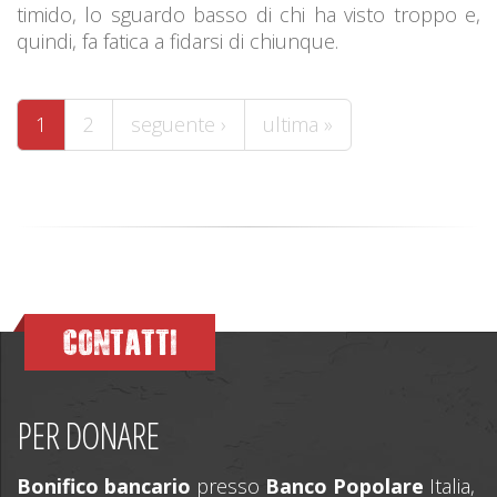
timido, lo sguardo basso di chi ha visto troppo e,
quindi, fa fatica a fidarsi di chiunque.
Pagine
1
2
seguente ›
ultima »
CONTATTI
PER DONARE
Bonifico bancario
presso
Banco Popolare
Italia,