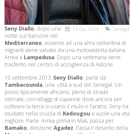
Seny Diallo
, dopo una
13 Giu, 2018
Senegal
notte sul barcone nel
Mediterraneo
, assieme ad una altra settantina di
migranti viene salvato da una motovedetta italiana.
Arriva a
Lampedusa
. Dopo una settimana viene
trasferito nel centro di accoglienza di Aidone.
15 settembre 2013.
Seny Diallo
, parte da
Tambacounda
, una città a sud del Senegal. Un
posto tipicamente africano, pieno di strade
sterrate, con villaggi di capanne dove ancora per
coltivare la terra si usano il mulo e l’aratro. Seny ha
studiato nella scuola di
Kedougou
e vuole una vita
migliore. Parte. Arriva prima in Mali, passa per
Bamako
, direzione
Agadez
. Passa il deserto della