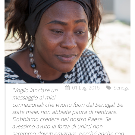
01 Lug, 2016
Senegal
“Voglio lanciare un
messaggio ai miei
connazionali che vivono fuori dal Senegal. Se
state male, non abbiate paura di rientrare.
Dobbiamo credere nel nostro Paese. Se
avessimo avuto la forza di unirci non
saremmo dovuti emigrare. Perché anche con