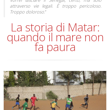
attraverso vie legali. È troppo pericoloso.
Troppo doloroso.
”
La storia di Matar:
quando il mare non
fa paura