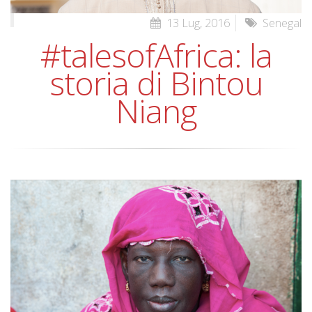
13 Lug, 2016
Senegal
#talesofAfrica: la
storia di Bintou
Niang