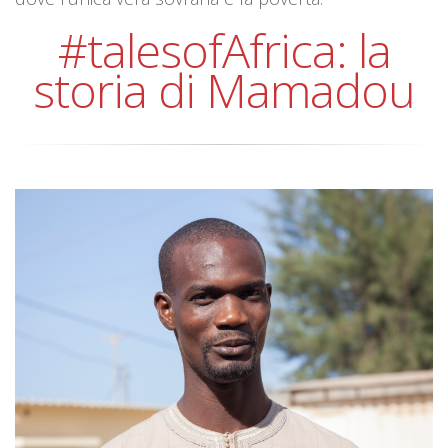
#talesofAfrica: la
storia di Mamadou