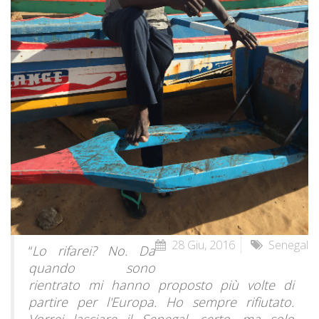
28 Giu, 2016
Senegal
“
Lo rifarei? No. Da
quando sono
rientrato mi hanno proposto più volte di
partire per l'Europa. Ho sempre rifiutato.
Vorrei lasciare il Senegal, certo, ma solo