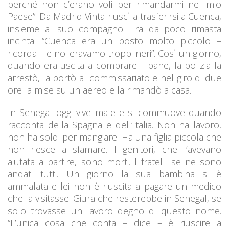
perché non c’erano voli per rimandarmi nel mio
Paese”. Da Madrid Vinta riuscì a trasferirsi a Cuenca,
insieme al suo compagno. Era da poco rimasta
incinta. “Cuenca era un posto molto piccolo –
ricorda – e noi eravamo troppi neri”. Così un giorno,
quando era uscita a comprare il pane, la polizia la
arrestò, la portò al commissariato e nel giro di due
ore la mise su un aereo e la rimandò a casa.
In Senegal oggi vive male e si commuove quando
racconta della Spagna e dell’Italia. Non ha lavoro,
non ha soldi per mangiare. Ha una figlia piccola che
non riesce a sfamare. I genitori, che l’avevano
aiutata a partire, sono morti. I fratelli se ne sono
andati tutti. Un giorno la sua bambina si è
ammalata e lei non è riuscita a pagare un medico
che la visitasse. Giura che resterebbe in Senegal, se
solo trovasse un lavoro degno di questo nome.
“L’unica cosa che conta – dice – è riuscire a