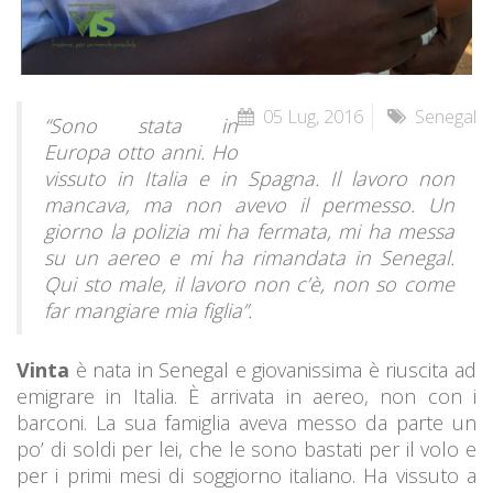
05 Lug, 2016
Senegal
“Sono stata in
Europa otto anni. Ho
vissuto in Italia e in Spagna. Il lavoro non
mancava, ma non avevo il permesso. Un
giorno la polizia mi ha fermata, mi ha messa
su un aereo e mi ha rimandata in Senegal.
Qui sto male, il lavoro non c’è, non so come
far mangiare mia figlia”.
Vinta
è nata in Senegal e giovanissima è riuscita ad
emigrare in Italia. È arrivata in aereo, non con i
barconi. La sua famiglia aveva messo da parte un
po’ di soldi per lei, che le sono bastati per il volo e
per i primi mesi di soggiorno italiano. Ha vissuto a