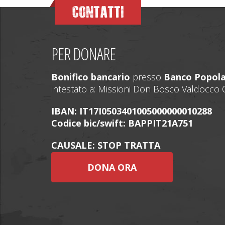
CONTATTI
PER DONARE
Bonifico bancario
presso
Banco Popol
intestato a: Missioni Don Bosco Valdocco O
IBAN: IT17I0503401005000000010288
Codice bic/swift: BAPPIT21A751
CAUSALE: STOP TRATTA
DONA ORA