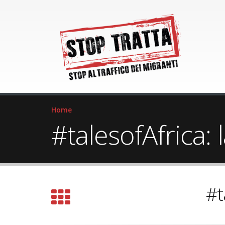
Home
#talesofAfrica: 
#t