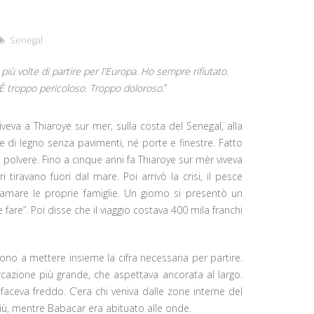
Senegal
iù volte di partire per l'Europa. Ho sempre rifiutato.
i. È troppo pericoloso. Troppo doloroso.
”
iveva a Thiaroye sur mer, sulla costa del Senegal, alla
che di legno senza pavimenti, né porte e finestre. Fatto
a polvere. Fino a cinque anni fa Thiaroye sur mèr viveva
tiravano fuori dal mare. Poi arrivò la crisi, il pesce
famare le proprie famiglie. Un giorno si presentò un
are”. Poi disse che il viaggio costava 400 mila franchi
irono a mettere insieme la cifra necessaria per partire.
rcazione più grande, che aspettava ancorata al largo.
faceva freddo. C’era chi veniva dalle zone interne del
più, mentre Babacar era abituato alle onde.