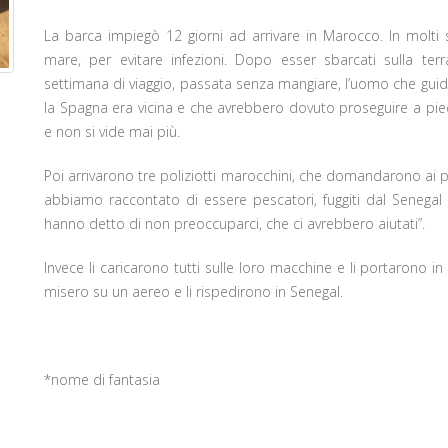
La barca impiegò 12 giorni ad arrivare in Marocco. In molti
mare, per evitare infezioni. Dopo esser sbarcati sulla ter
settimana di viaggio, passata senza mangiare, l’uomo che guidav
la Spagna era vicina e che avrebbero dovuto proseguire a pied
e non si vide mai più.
Poi arrivarono tre poliziotti marocchini, che domandarono ai pe
abbiamo raccontato di essere pescatori, fuggiti dal Senegal 
hanno detto di non preoccuparci, che ci avrebbero aiutati”.
Invece li caricarono tutti sulle loro macchine e li portarono i
misero su un aereo e li rispedirono in Senegal.
*nome di fantasia