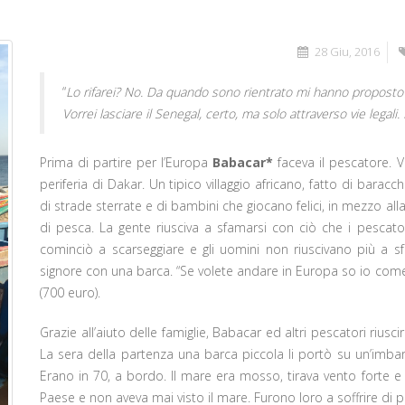
28 Giu, 2016
“
Lo rifarei? No. Da quando sono rientrato mi hanno proposto p
Vorrei lasciare il Senegal, certo, ma solo attraverso vie legal
Prima di partire per l’Europa
Babacar*
faceva il pescatore. V
periferia di Dakar. Un tipico villaggio africano, fatto di barac
di strade sterrate e di bambini che giocano felici, in mezzo all
di pesca. La gente riusciva a sfamarsi con ciò che i pescatori 
cominciò a scarseggiare e gli uomini non riuscivano più a s
signore con una barca. “Se volete andare in Europa so io come f
(700 euro).
Grazie all’aiuto delle famiglie, Babacar ed altri pescatori riusc
La sera della partenza una barca piccola li portò su un’imba
Erano in 70, a bordo. Il mare era mosso, tirava vento forte e 
Paese e non aveva mai visto il mare. Furono loro a soffrire di 