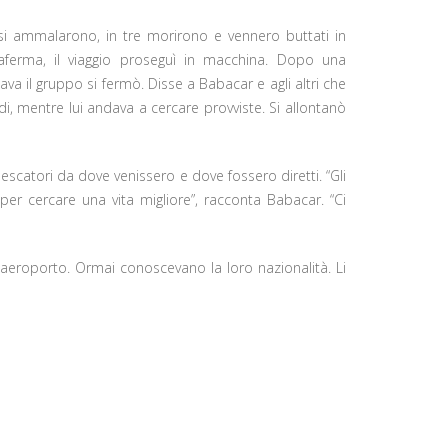
 si ammalarono, in tre morirono e vennero buttati in
raferma, il viaggio proseguì in macchina. Dopo una
a il gruppo si fermò. Disse a Babacar e agli altri che
i, mentre lui andava a cercare provviste. Si allontanò
scatori da dove venissero e dove fossero diretti. “Gli
per cercare una vita migliore”, racconta Babacar. “Ci
n aeroporto. Ormai conoscevano la loro nazionalità. Li