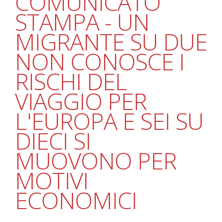
COMUNICATO
STAMPA - UN
MIGRANTE SU DUE
NON CONOSCE I
RISCHI DEL
VIAGGIO PER
L'EUROPA E SEI SU
DIECI SI
MUOVONO PER
MOTIVI
ECONOMICI