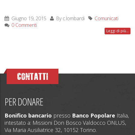
Giugno 19, 2015
By
c.lombardi
Comunicati
0 Commenti
Leggi di più...
CONTATTI
PER DONARE
Bonifico bancario
presso
Banco Popolare
Italia,
intestato a: Missioni Don Bosco Valdocco ONLUS,
Via Maria Ausiliatrice 32, 10152 Torino.