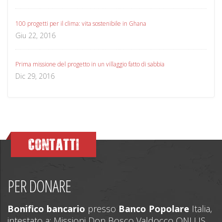
100 progetti per il clima: vita sostenibile in Ghana
Giu 22, 2016
Prima missione del progetto in un villaggio fatto di sabbia
Dic 29, 2016
CONTATTI
PER DONARE
Bonifico bancario
presso
Banco Popolare
Italia,
intestato a: Missioni Don Bosco Valdocco ONLUS,