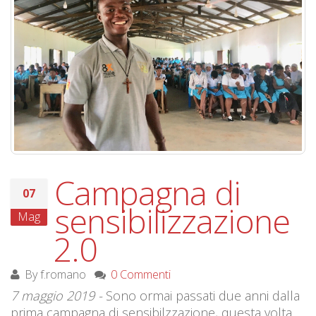
Campagna di
07
sensibilizzazione
Mag
2.0
By
f.romano
0 Commenti
7 maggio 2019 -
Sono ormai passati due anni dalla
prima campagna di sensibilzzazione, questa volta