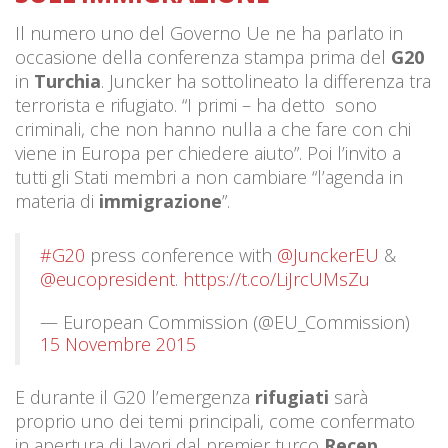
Il numero uno del Governo Ue ne ha parlato in
occasione della conferenza stampa prima del
G20
in
Turchia
. Juncker ha sottolineato la differenza tra
terrorista e rifugiato. “I primi – ha detto sono
criminali, che non hanno nulla a che fare con chi
viene in Europa per chiedere aiuto”. Poi l’invito a
tutti gli Stati membri a non cambiare “l’agenda in
materia di
immigrazione
”.
#G20
press conference with
@JunckerEU
&
@eucopresident
.
https://t.co/LiJrcUMsZu
— European Commission (@EU_Commission)
15 Novembre 2015
E durante il G20 l’emergenza
rifugiati
sarà
proprio uno dei temi principali, come confermato
in apertura di lavori dal premier turco
Recep