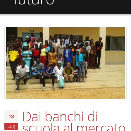
Dai banchi di
18
scuola al mercato
Lug