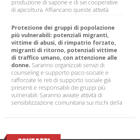
produzione di sapone e di sei cooperative
di apicoltura. Affiancano queste attività
l’attivazione di fondi di rotazione per l’avvio
di nuove attività economiche e la
Protezione dei gruppi di popolazione
formazione professionale in sartoria.
più vulnerabili: potenziali migranti,
vittime di abusi, di rimpatrio forzato,
migranti di ritorno, potenziali vittime
di traffico umano, con attenzione alle
donne
.
Saranno organizzati servizi di
counseling e supporto psico-sociale e
rafforzate le reti di supporto sociale già
presenti e responsabili dei gruppi più
vulnerabili. Saranno avviate attività di
sensibilizzazione comunitaria sui rischi della
migrazione irregolare e saranno individuate
40 famiglie interessate a portare avanti un
progetto di affido famigliare.