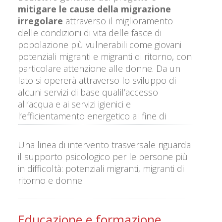
mitigare le cause della migrazione
irregolare
attraverso il miglioramento
delle condizioni di vita delle fasce di
popolazione più vulnerabili come giovani
potenziali migranti e migranti di ritorno, con
particolare attenzione alle donne. Da un
lato si opererà attraverso lo sviluppo di
alcuni servizi di base qualil’accesso
all’acqua e ai servizi igienici e
l’efficientamento energetico al fine di
favorire la frequenza scolastica. Dall’altro si
lavorerà per sviluppare il settore agricolo e
Una linea di intervento trasversale riguarda
privato: entrambi legati al miglioramento
il supporto psicologico per le persone più
della sicurezza alimentare e del reddito pro
in difficoltà: potenziali migranti, migranti di
capite.
ritorno e donne.
Educazione e formazione