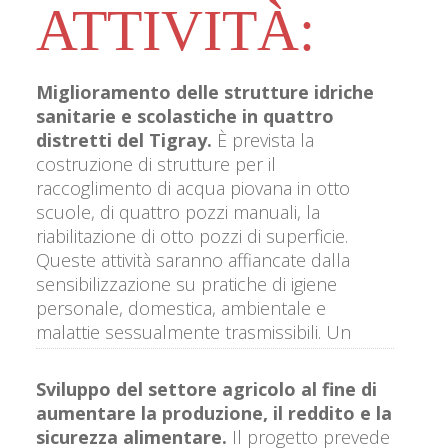
ATTIVITÀ:
Miglioramento delle strutture idriche
sanitarie e scolastiche in quattro
distretti del Tigray
.
È prevista la
costruzione di strutture per il
raccoglimento di acqua piovana in otto
scuole, di quattro pozzi manuali, la
riabilitazione di otto pozzi di superficie.
Queste attività saranno affiancate dalla
sensibilizzazione su pratiche di igiene
personale, domestica, ambientale e
malattie sessualmente trasmissibili. Un
ruolo cruciale sarà svolto dai dirigenti
scolastici che saranno protagonisti di
Sviluppo del settore agricolo al fine di
formazione dedicata alla lotta
aumentare la produzione, il reddito e la
all’abbandono scolastico. Le strutture
sicurezza alimentare
.
Il progetto prevede