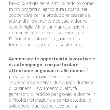
scolastiche saranno soggette a piccole
l’avvio di attività generatrici di reddito come:
ristrutturazioni e alla fornitura di materiale
micro progetti di agricoltura urbana, sei
scolastico e pannelli solari.
cooperative per la produzione casearia e
attività di allevamento dedicate a donne
capofamiglia. Affiancano queste azioni la
distribuzione di sementi selezionate e
l’efficientamento dell’irrigazione e la
formazione in agricoltura sostenibile,
gestione idrica e allevamento
Aumentate le opportunità lavorative e
di autoimpiego, con particolare
attenzione ai giovani e alle donne
.
È
prevista la formazione in micro-
imprenditoria e servizi di sviluppo di attività
di business. L’avviamento di attività
generatrici di reddito per giovani e donne in
difficoltà (ristorazione e servizi estetici), lo
sviluppo di due cooperative per la