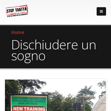
Home
Dischiudere un
sogno