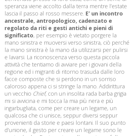
speranza viene accolto dalla terra mentre l’estate
lascia il passo al rosso messere.
E’ un incontro
ancestrale, antropologico, cadenzato e
regolato da riti e gesti antichi e pieni di
significato
, per esempio è vietato porgere la
mano sinistra e muoversi verso sinistra, ciò perché
la mano sinistra è la mano da utilizzarsi per pulirsi
e lavarsi. La riconoscenza verso questa piccola
attività che tentiamo di avviare per i giovani della
regione ed i migranti di ritorno trasuda dalle loro
facce composte che si perdono in un sorriso
caloroso appena ci si stringe la mano. Addirittura
un vecchio
Chief,
con un insolita rada barba grigia
mi si avvicina e mi tocca la mia più nera e più
ingarbugliata, come per creare un legame, un
qualcosa che ci unisce, seppur diversi seppur
provenienti da storie e paesi lontani. Il suo punto
d’unione, il gesto per creare un legame sono le