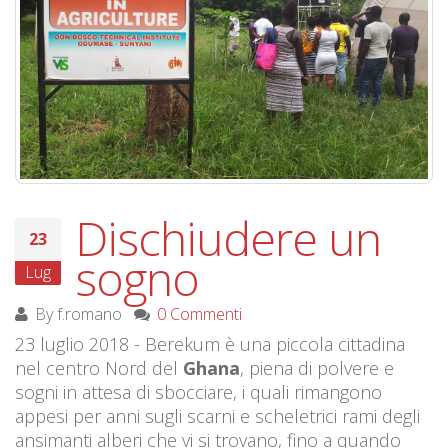
Dischiudere un
23
sogno
Lug
By
f.romano
0 Commenti
23 luglio 2018 - Berekum è una piccola cittadina
nel centro Nord del
Ghana
, piena di polvere e
sogni in attesa di sbocciare, i quali rimangono
appesi per anni sugli scarni e scheletrici rami degli
ansimanti alberi che vi si trovano, fino a quando