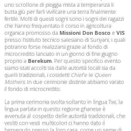
uno scrollone di pioggia mista a temperanza li
butta giù per farli vivificare una terra finalmente
fertile. Molti di questi sogni sono i sogni dei ragazzi
che hanno frequentato il corso in agricoltura
organica promosso da
Missioni Don Bosco
e
VIS
presso l’istituto tecnico salesiano di Sunyani, i quali
potranno forse realizzarsi grazie al fondo di
microcredito lanciato in un giorno di fine giugno
proprio a
Berekum
. Per questo specifico evento
siamo stati accolti sia dalle autorità locali sia da
quelli tradizionali, i cosidetti
Chief
e le
Queen
Mothers
. In due cerimonie distinte abbiamo varato
il fondo di microcredito.
La prima cerimonia svolta soltanto in lingua Twi, la
lingua parlata in questo regione ghanese è
avvenuta al cospetto delle autorità tradizionali, che
vestiti con vesti multicolori ci hanno dato il
benvenuto presso la loro casa, come un seme di